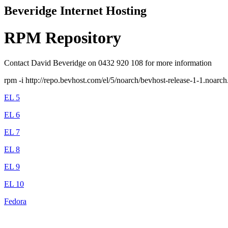
Beveridge Internet Hosting
RPM Repository
Contact David Beveridge on 0432 920 108 for more information
rpm -i http://repo.bevhost.com/el/5/noarch/bevhost-release-1-1.noarc
EL 5
EL 6
EL 7
EL 8
EL 9
EL 10
Fedora